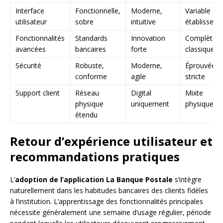
Interface
Fonctionnelle,
Moderne,
Variable se
utilisateur
sobre
intuitive
établissem
Fonctionnalités
Standards
Innovation
Complètes,
avancées
bancaires
forte
classiques
Sécurité
Robuste,
Moderne,
Éprouvée,
conforme
agile
stricte
Support client
Réseau
Digital
Mixte
physique
uniquement
physique/dig
étendu
Retour d’expérience utilisateur et
recommandations pratiques
L’
adoption de l’application La Banque Postale
s’intègre
naturellement dans les habitudes bancaires des clients fidèles
à l’institution. L’apprentissage des fonctionnalités principales
nécessite généralement une semaine d’usage régulier, période