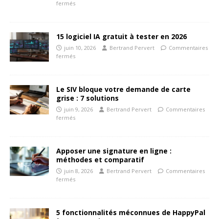
fermés
15 logiciel IA gratuit à tester en 2026
juin 10, 2026
Bertrand Pervert
Commentaires
fermés
Le SIV bloque votre demande de carte
grise : 7 solutions
juin 9, 2026
Bertrand Pervert
Commentaires
fermés
Apposer une signature en ligne :
méthodes et comparatif
juin 8, 2026
Bertrand Pervert
Commentaires
fermés
5 fonctionnalités méconnues de HappyPal