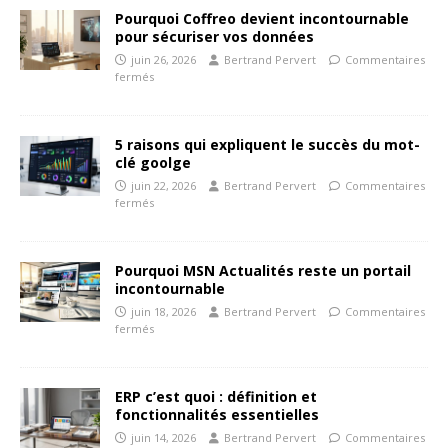
Pourquoi Coffreo devient incontournable
pour sécuriser vos données
juin 26, 2026
Bertrand Pervert
Commentaires
fermés
5 raisons qui expliquent le succès du mot-
clé goolge
juin 22, 2026
Bertrand Pervert
Commentaires
fermés
Pourquoi MSN Actualités reste un portail
incontournable
juin 18, 2026
Bertrand Pervert
Commentaires
fermés
ERP c’est quoi : définition et
fonctionnalités essentielles
juin 14, 2026
Bertrand Pervert
Commentaires