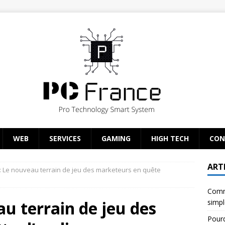
WEB
SERVICES
GAMING
HIGH TECH
CON
ART
: Le nouveau terrain de jeu des marketeurs en quête
Comme
u terrain de jeu des
simpl
Pour