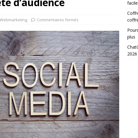
te d’audience
facil
Coffr
Webmarketing
Commentaires fermés
coffr
Pourq
plus
ChatG
2026